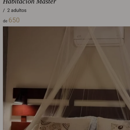
Habitación Máster
/
2 adultos
650
de