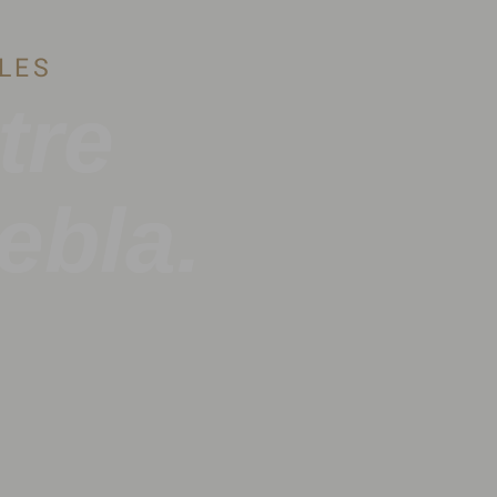
LES
tre
ebla.