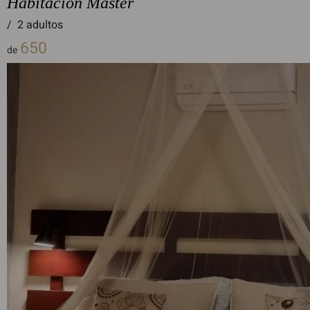
Habitación Máster
/
2 adultos
650
de