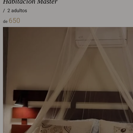
Habitación Máster
/
2 adultos
650
de