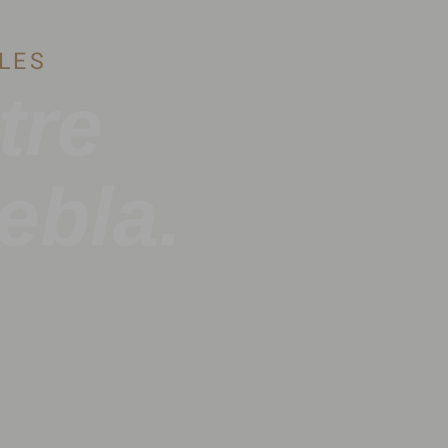
LES
tre
ebla.